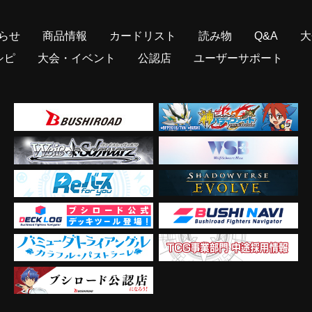
らせ
商品情報
カードリスト
読み物
Q&A
大
シピ
大会・イベント
公認店
ユーザーサポート