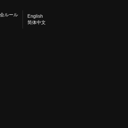
会ルール
English
简体中文