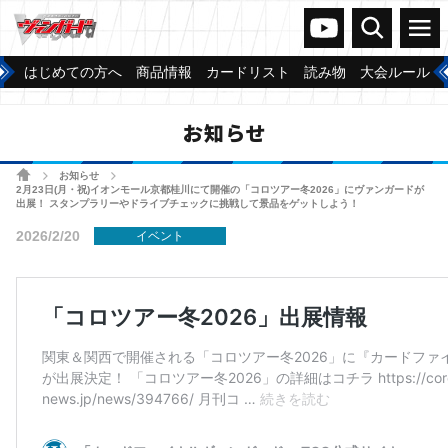
ヴァンガードch
検索
メニュー
はじめての方へ
商品情報
カードリスト
読み物
大会ルール
お知らせ
ホーム
お知らせ
>
>
2月23日(月・祝)イオンモール京都桂川にて開催の「コロツアー冬2026」にヴァンガードが
出展！ スタンプラリーやドライブチェックに挑戦して景品をゲットしよう！
2026/2/20
イベント