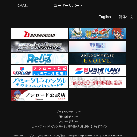
公認店
ユーザーサポート
English
简体中文
プライバシーポリシー
外部送信ポリシー
クッキーポリシー
「カードファイト!! ヴァンガード」著作物の利用に関するガイドライン
©Bushiroad ©ヴァンガードG2016／テレビ東京 ©Project Vanguard2018 ©Project Vanguard2019/Aichi