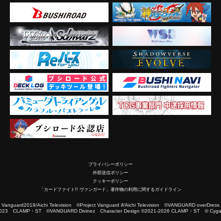
プライバシーポリシー
外部送信ポリシー
クッキーポリシー
「カードファイト!! ヴァンガード」著作物の利用に関するガイドライン
2019/Aichi Television ©Project Vanguard if/Aichi Television ©VANGUARD overDress
023 CLAMP・ST ©VANGUARD Divinez Character Design ©2021-2026 CLAMP・ST © Cygam