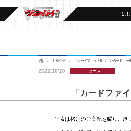
は
ホーム
お知らせ
「カードファイト!! ヴァンガード」
>
>
2022/10/20
ニュース
「カードファイ
平素は格別のご高配を賜り、厚