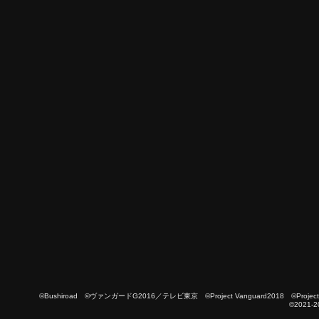
©Bushiroad ©ヴァンガードG2016／テレビ東京 ©Project Vanguard2018 ©Project Vanguard
©2021-2