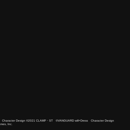
 Character Design ©2021 CLAMP・ST ©VANGUARD will+Dress Character Design
es, Inc.