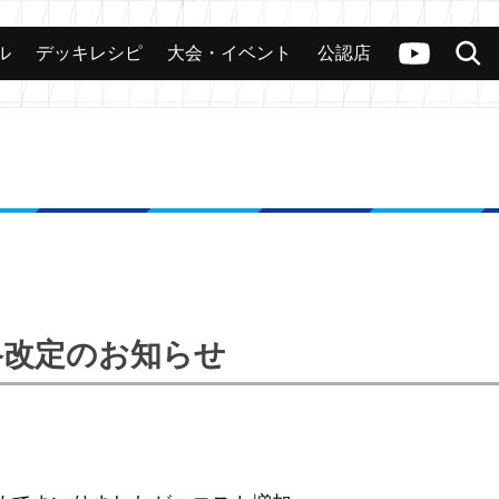
ル
デッキレシピ
大会・イベント
公認店
カード
大会
公認店舗
その他
ヴァンガードch
検索
格改定のお知らせ