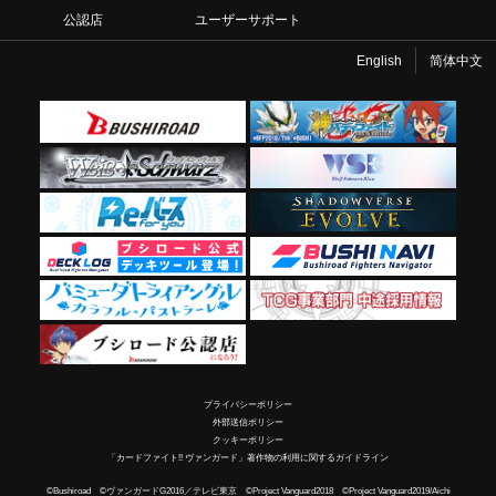
公認店
ユーザーサポート
English
简体中文
プライバシーポリシー
外部送信ポリシー
クッキーポリシー
「カードファイト!! ヴァンガード」著作物の利用に関するガイドライン
©Bushiroad ©ヴァンガードG2016／テレビ東京 ©Project Vanguard2018 ©Project Vanguard2019/Aichi