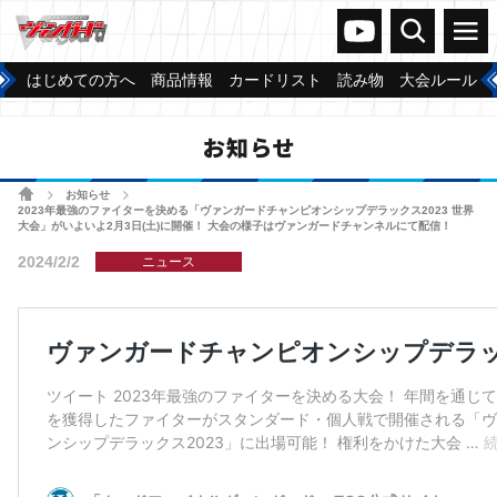
ヴァンガードch
検索
メニュー
はじめての方へ
商品情報
カードリスト
読み物
大会ルール
お知らせ
ホーム
お知らせ
>
>
2023年最強のファイターを決める「ヴァンガードチャンピオンシップデラックス2023 世界
大会」がいよいよ2月3日(土)に開催！ 大会の様子はヴァンガードチャンネルにて配信！
2024/2/2
ニュース