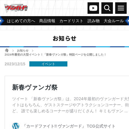
ヴァンガードch
検索
メニュー
はじめての方へ
商品情報
カードリスト
読み物
大会ルール
お知らせ
ホーム
お知らせ
>
>
2024年最初の大型イベント！「新春ヴァンガ祭」特設ページを公開しました！
2023/12/15
イベント