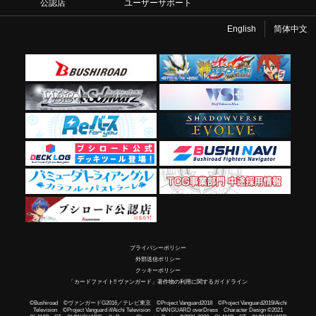
公認店
ユーザーサポート
English
简体中文
プライバシーポリシー
外部送信ポリシー
クッキーポリシー
「カードファイト!! ヴァンガード」著作物の利用に関するガイドライン
©Bushiroad ©ヴァンガードG2016／テレビ東京 ©Project Vanguard2018 ©Project Vanguard2019/Aichi
Television ©Project Vanguard if/Aichi Television ©VANGUARD overDress Character Design ©2021