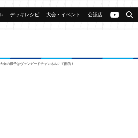
ル
デッキレシピ
大会・イベント
公認店
カード
大会
公認店舗
その他
ヴァンガードch
検索
催！ 大会の様子はヴァンガードチャンネルにて配信！