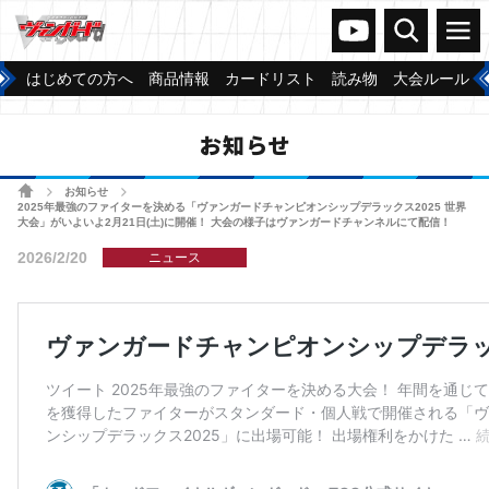
ヴァンガードch
検索
メニュー
はじめての方へ
商品情報
カードリスト
読み物
大会ルール
お知らせ
ホーム
お知らせ
>
>
2025年最強のファイターを決める「ヴァンガードチャンピオンシップデラックス2025 世界
大会」がいよいよ2月21日(土)に開催！ 大会の様子はヴァンガードチャンネルにて配信！
2026/2/20
ニュース