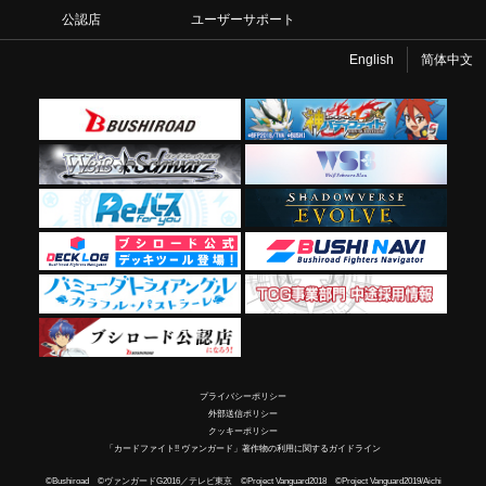
公認店
ユーザーサポート
English
简体中文
プライバシーポリシー
外部送信ポリシー
クッキーポリシー
「カードファイト!! ヴァンガード」著作物の利用に関するガイドライン
©Bushiroad ©ヴァンガードG2016／テレビ東京 ©Project Vanguard2018 ©Project Vanguard2019/Aichi