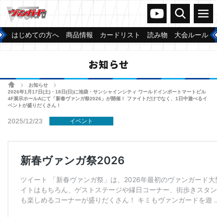
ヴァンガードch
検索
メニュー
はじめての方へ
商品情報
カードリスト
読み物
大会ルール
お知らせ
ホーム
お知らせ
>
>
2026年1月17日(土)・18日(日)に池袋・サンシャインシティ ワールドインポートマートビル
4F展示ホールAにて「新春ヴァンガ祭2026」が開催！ ファイトだけでなく、1日中遊べるイ
ベントが盛りだくさん！
2025/12/23
イベント