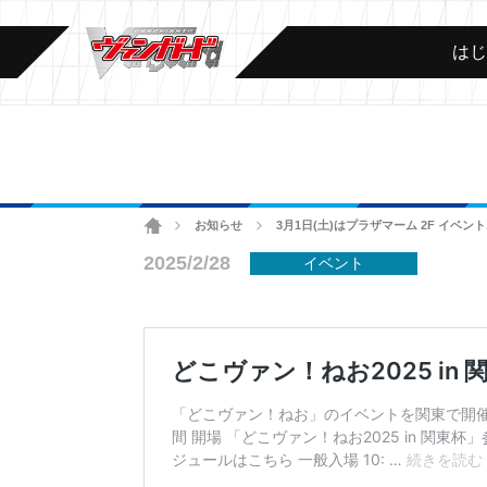
は
ホーム
お知らせ
3月1日(土)はプラザマーム 2F イベ
>
>
2025/2/28
イベント