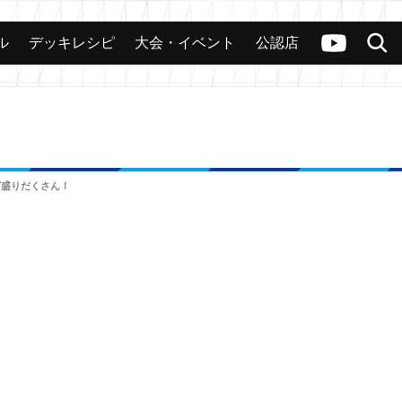
ル
デッキレシピ
大会・イベント
公認店
カード
大会
公認店舗
その他
ヴァンガードch
検索
など盛りだくさん！