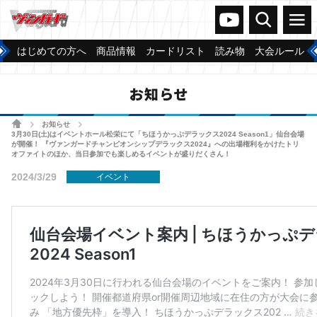
ヴァンガードch
検索
メニュー
はじめての方へ
商品情報
カードリスト
読み物
大会ルール
お知らせ
ホーム
お知らせ
>
>
3月30日(土)はイベントホール松栄にて「ちほうかっぷデラックス2024 Season1」仙台会場
が開催！ 『ヴァンガードチャンピオンシップデラックス2024』への出場権利をかけたトリ
オファイトのほか、当日参加でも楽しめるイベントが盛りだくさん！
2024/3/29
イベント