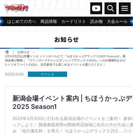
ヴァンガードch
検索
メニュー
はじめての方へ
商品情報
カードリスト
読み物
大会ルール
お知らせ
ホーム
お知らせ
>
>
3月30日(日)は朱鷺メッセ メインホールにて「ちほうかっぷデラックス2025 Season1」新
潟会場が開催！ 『ヴァンガードチャンピオンシップデラックス2025』への出場権利をかけ
たトリオファイトのほか、当日参加でも楽しめるイベントが盛りだくさん！
2025/3/28
イベント