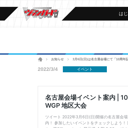
は
ホーム
お知らせ
3月6日(日)は名古屋会場にて「10周
>
>
2022/3/4
イベント