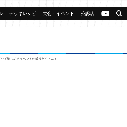
ル
デッキレシピ
大会・イベント
公認店
カード
大会
公認店舗
その他
ヴァンガードch
検索
ワイワイ楽しめるイベントが盛りだくさん！