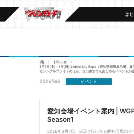
は
ホーム
お知らせ
>
>
3月7日(土)・8日(日)はAichi Sky Expo（愛知県国際
るシングルファイトのほか、当日参加でも楽しめるイベントが
2026/3/6
イベント