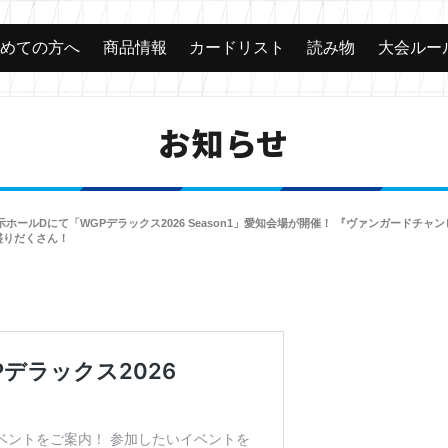
じめての方へ
商品情報
カードリスト
読み物
大会ルー
お知らせ
展示場）展示ホールDにて「WGPデラックス2026 Season1」愛知会場が開催！ 『ヴァンガード
盛りだくさん！