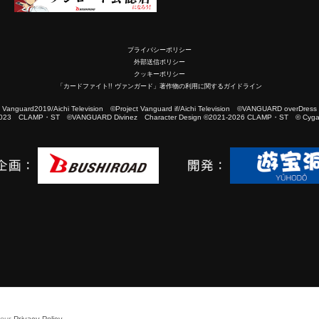
プライバシーポリシー
外部送信ポリシー
クッキーポリシー
「カードファイト!! ヴァンガード」著作物の利用に関するガイドライン
2019/Aichi Television ©Project Vanguard if/Aichi Television ©VANGUARD overDress
023 CLAMP・ST ©VANGUARD Divinez Character Design ©2021-2026 CLAMP・ST © Cygam