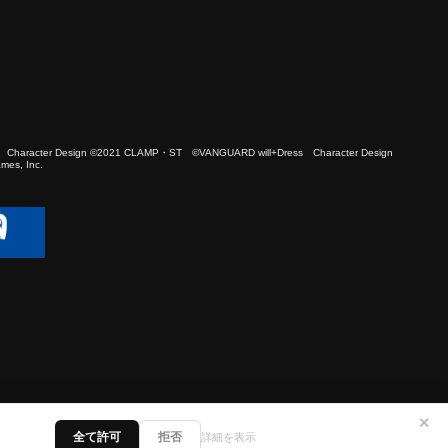
 Character Design ©2021 CLAMP・ST ©VANGUARD will+Dress Character Design
es, Inc.
✕
全て許可
拒否
詳細を表示