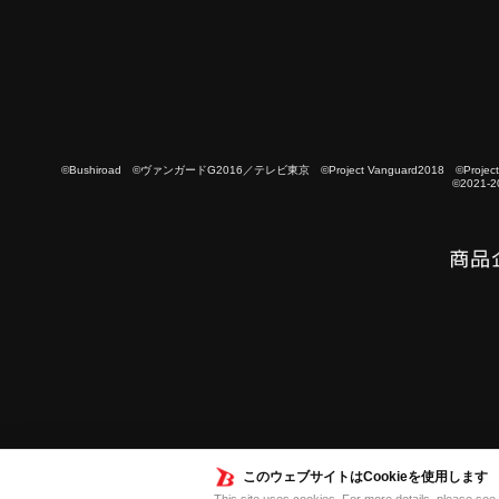
©Bushiroad ©ヴァンガードG2016／テレビ東京 ©Project Vanguard2018 ©Project Vanguard
©2021-2
このウェブサイトはCookieを使用します