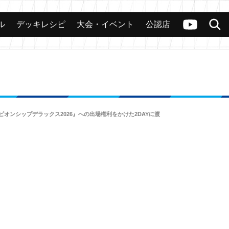
ル
デッキレシピ
大会・イベント
公認店
カード
大会
公認店舗
その他
ヴァンガードch
検索
チャンピオンシップデラックス2026』への出場権利をかけた2DAYに渡