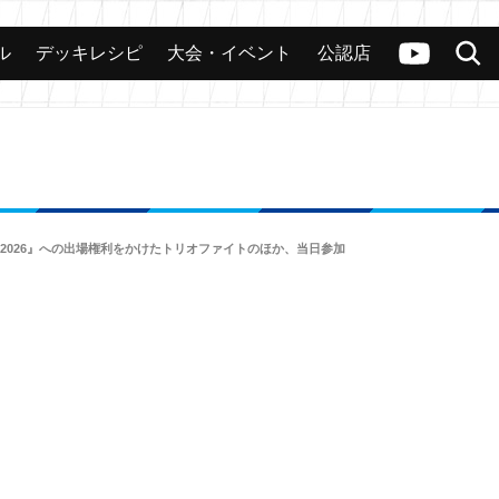
ル
デッキレシピ
大会・イベント
公認店
カード
大会
公認店舗
その他
ヴァンガードch
検索
クス2026』への出場権利をかけたトリオファイトのほか、当日参加