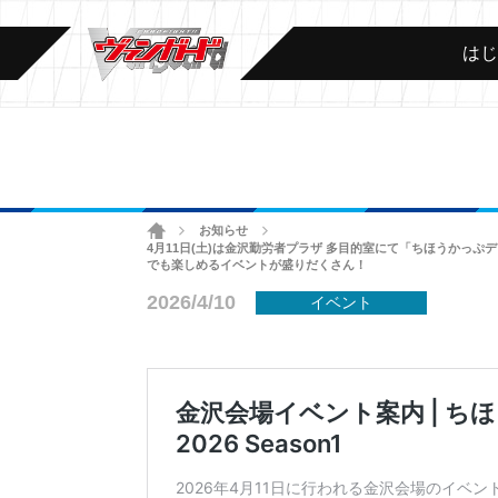
は
ホーム
お知らせ
>
>
4月11日(土)は金沢勤労者プラザ 多目的室にて「ちほうかっぷデ
でも楽しめるイベントが盛りだくさん！
2026/4/10
イベント