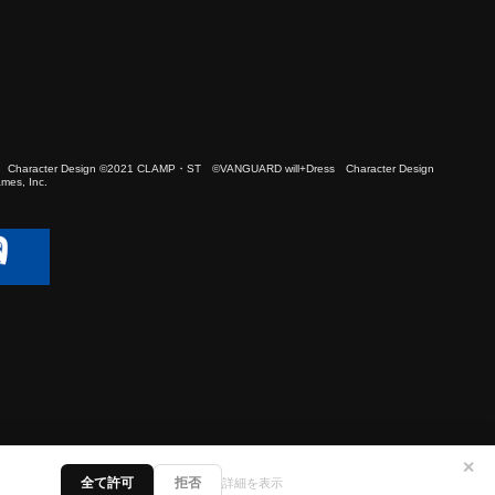
 Character Design ©2021 CLAMP・ST ©VANGUARD will+Dress Character Design
es, Inc.
✕
全て許可
拒否
詳細を表示