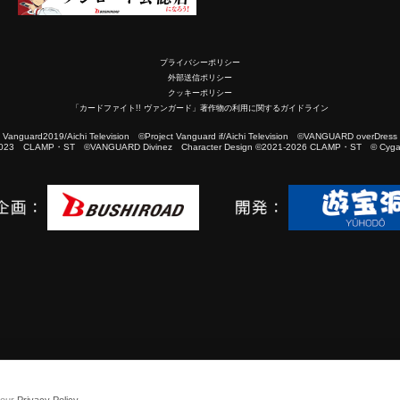
プライバシーポリシー
外部送信ポリシー
クッキーポリシー
「カードファイト!! ヴァンガード」著作物の利用に関するガイドライン
2019/Aichi Television ©Project Vanguard if/Aichi Television ©VANGUARD overDress
023 CLAMP・ST ©VANGUARD Divinez Character Design ©2021-2026 CLAMP・ST © Cygam