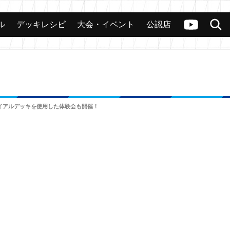
ル
デッキレシピ
大会・イベント
公認店
カード
大会
公認店舗
その他
ヴァンガードch
検索
トライアルデッキを使用した体験会も開催！