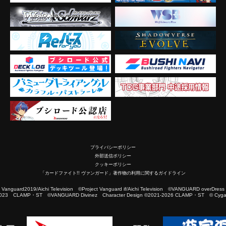
プライバシーポリシー
外部送信ポリシー
クッキーポリシー
「カードファイト!! ヴァンガード」著作物の利用に関するガイドライン
2019/Aichi Television ©Project Vanguard if/Aichi Television ©VANGUARD overDress
023 CLAMP・ST ©VANGUARD Divinez Character Design ©2021-2026 CLAMP・ST © Cygam