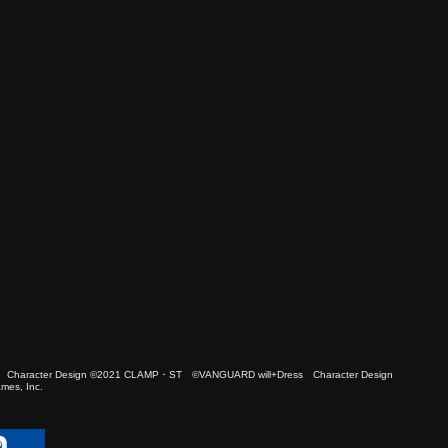
 Character Design ©2021 CLAMP・ST ©VANGUARD will+Dress Character Design
es, Inc.