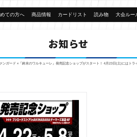
じめての方へ
商品情報
カードリスト
読み物
大会ルー
お知らせ
! ヴァンガード ×「終末のワルキューレ」発売記念ショップがスタート！ 4月23日(土)には