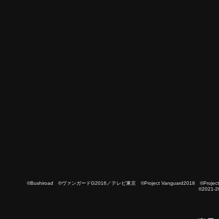
©Bushiroad ©ヴァンガードG2016／テレビ東京 ©Project Vanguard2018 ©Project Vanguard
©2021-2