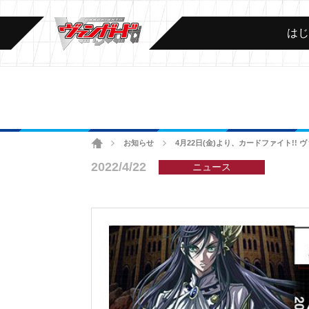
は
ホーム
お知らせ
4月22日(金)より、カードファイト!
>
>
2022/4/22
ニュース