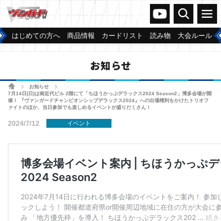
ヴァンガードch
検索
メニュー
はじめての方へ
商品情報
カードリスト
読み物
大会ルール
お知らせ
ホーム
お知らせ
>
>
7月14日(日)は南近代ビル 2階にて「ちほうかっぷデラックス2024 Season2」博多会場が開
催！ 『ヴァンガードチャンピオンシップデラックス2024』への出場権利をかけたトリオフ
ァイトのほか、当日参加でも楽しめるイベントが盛りだくさん！
2024/7/12
イベント