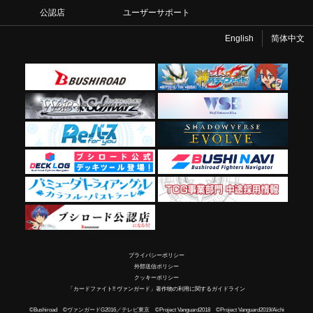
公認店
ユーザーサポート
English
简体中文
プライバシーポリシー
外部送信ポリシー
クッキーポリシー
「カードファイト!! ヴァンガード」著作物の利用に関するガイドライン
©Bushiroad ©ヴァンガードG2016／テレビ東京 ©Project Vanguard2018 ©Project Vanguard2019/Aichi