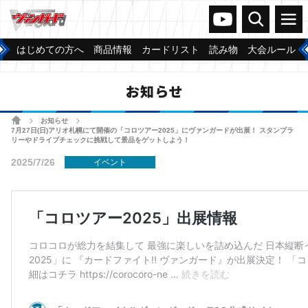
ヴァンガードch
検索
メニュー
はじめての方へ
商品情報
カードリスト
読み物
大会ルール
お知らせ
ホーム
お知らせ
>
>
7月27日(日)アリオ札幌にて開催の「コロツアー2025」にヴァンガードが出展！ スタンプラ
リーやドライブチェックに挑戦して景品をゲットしよう！
2025/7/26
イベント