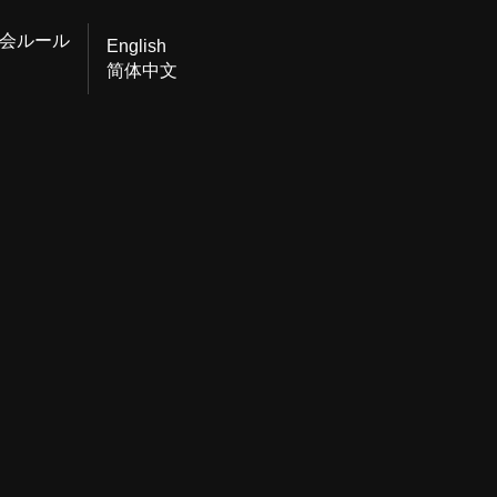
会ルール
English
简体中文