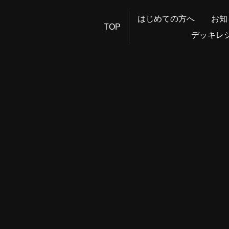
はじめての方へ
お知
TOP
デッキレ