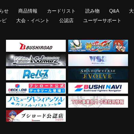
らせ
商品情報
カードリスト
読み物
Q&A
大
シピ
大会・イベント
公認店
ユーザーサポート