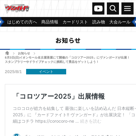
ヴァンガードch
検索
メニュー
はじめての方へ
商品情報
カードリスト
読み物
大会ルール
お知らせ
ホーム
お知らせ
>
>
8月3日(日)イオンモール名古屋茶屋にて開催の「コロツアー2025」にヴァンガードが出展！
スタンプラリーやドライブチェックに挑戦して景品をゲットしよう！
2025/8/1
イベント