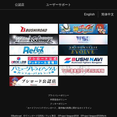
公認店
ユーザーサポート
English
简体中文
プライバシーポリシー
外部送信ポリシー
クッキーポリシー
「カードファイト!! ヴァンガード」著作物の利用に関するガイドライン
©Bushiroad ©ヴァンガードG2016／テレビ東京 ©Project Vanguard2018 ©Project Vanguard2019/Aichi