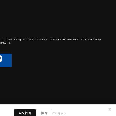
 Character Design ©2021 CLAMP・ST ©VANGUARD will+Dress Character Design
es, Inc.
✕
全て許可
拒否
詳細を表示