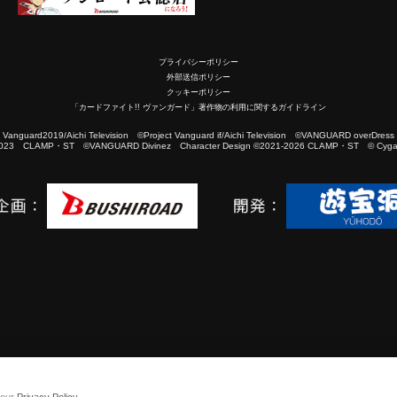
プライバシーポリシー
外部送信ポリシー
クッキーポリシー
「カードファイト!! ヴァンガード」著作物の利用に関するガイドライン
2019/Aichi Television ©Project Vanguard if/Aichi Television ©VANGUARD overDress
023 CLAMP・ST ©VANGUARD Divinez Character Design ©2021-2026 CLAMP・ST © Cygam