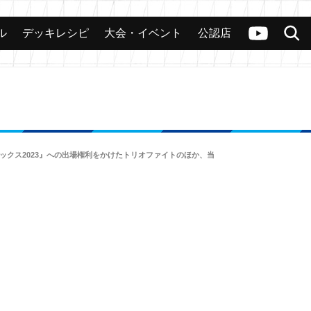
ル
デッキレシピ
大会・イベント
公認店
カード
大会
公認店舗
その他
ヴァンガードch
検索
デラックス2023』への出場権利をかけたトリオファイトのほか、当