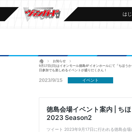
は
ホーム
お知らせ
>
>
9月17日(日)はイオンモール徳島4Fイオンホールにて「ちほうか
日参加でも楽しめるイベントが盛りだくさん！
2023/9/15
イベント