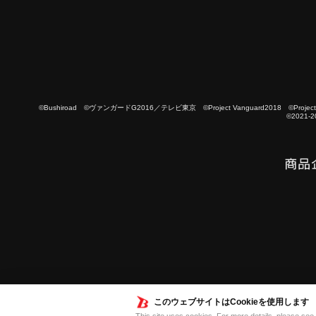
©Bushiroad ©ヴァンガードG2016／テレビ東京 ©Project Vanguard2018 ©Project Vanguard
©2021-2
このウェブサイトはCookieを使用します