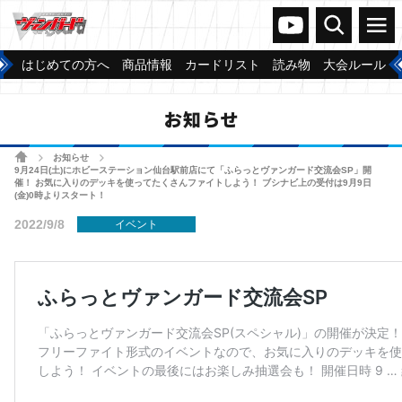
ヴァンガードch
検索
メニュー
はじめての方へ
商品情報
カードリスト
読み物
大会ルール
お知らせ
ホーム
お知らせ
>
>
9月24日(土)にホビーステーション仙台駅前店にて「ふらっとヴァンガード交流会SP」開
催！ お気に入りのデッキを使ってたくさんファイトしよう！ ブシナビ上の受付は9月9日
(金)0時よりスタート！
2022/9/8
イベント