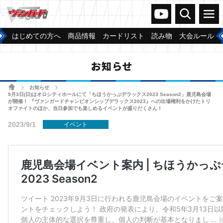
ヴァンガードch
検索
メニュー
はじめての方へ
商品情報
カードリスト
読み物
大会ルール
お知らせ
ホーム
お知らせ
>
>
9月3日(日)はオロシティホールにて「ちほうかっぷデラックス2023 Season2」鹿児島会場
が開催！ 『ヴァンガードチャンピオンシップデラックス2023』への出場権利をかけたトリ
オファイトのほか、当日参加でも楽しめるイベントが盛りだくさん！
2023/9/1
イベント