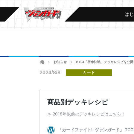
は
ホーム
お知らせ
BT04「宿命決戦」デッキレシピを公開
>
>
2024/8/8
カード