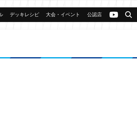
ル
デッキレシピ
大会・イベント
公認店
カード
大会
公認店舗
その他
ヴァンガードch
検索