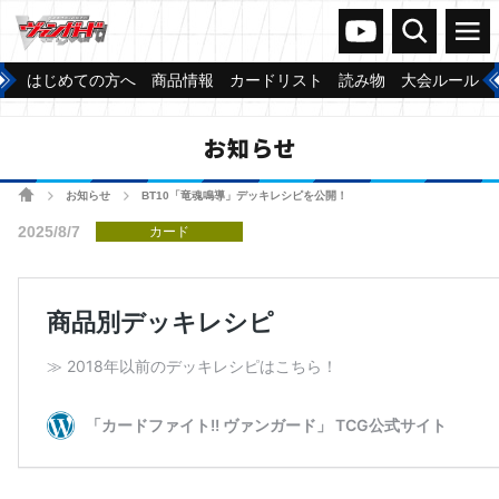
ヴァンガードch
検索
メニュー
はじめての方へ
商品情報
カードリスト
読み物
大会ルール
お知らせ
ホーム
お知らせ
BT10「竜魂鳴導」デッキレシピを公開！
>
>
2025/8/7
カード