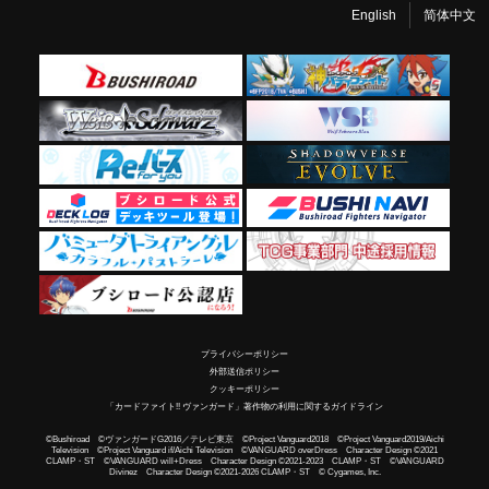
English
简体中文
プライバシーポリシー
外部送信ポリシー
クッキーポリシー
「カードファイト!! ヴァンガード」著作物の利用に関するガイドライン
©Bushiroad ©ヴァンガードG2016／テレビ東京 ©Project Vanguard2018 ©Project Vanguard2019/Aichi
Television ©Project Vanguard if/Aichi Television ©VANGUARD overDress Character Design ©2021
CLAMP・ST ©VANGUARD will+Dress Character Design ©2021-2023 CLAMP・ST ©VANGUARD
Divinez Character Design ©2021-2026 CLAMP・ST © Cygames, Inc.