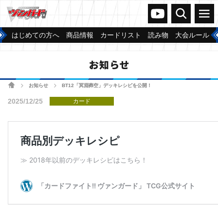
ヴァンガードch
検索
メニュー
はじめての方へ
商品情報
カードリスト
読み物
大会ルール
お知らせ
ホーム
お知らせ
BT12「冥淵葬空」デッキレシピを公開！
>
>
2025/12/25
カード