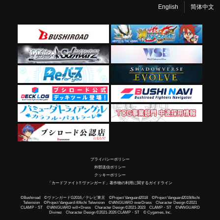
English
简体中文
プライバシーポリシー
外部送信ポリシー
クッキーポリシー
「カードファイト!! ヴァンガード」著作物の利用に関するガイドライン
©Bushiroad ©ヴァンガードG2016／テレビ東京 ©Project Vanguard2018 ©Project Vanguard2019/Aichi
Television ©Project Vanguard if/Aichi Television ©VANGUARD overDress Character Design ©2021
CLAMP・ST ©VANGUARD will+Dress Character Design ©2021-2023 CLAMP・ST ©VANGUARD
Divinez Character Design ©2021-2026 CLAMP・ST © Cygames, Inc.