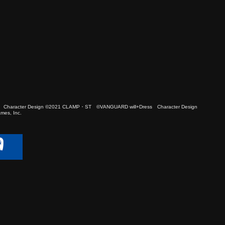
 Character Design ©2021 CLAMP・ST ©VANGUARD will+Dress Character Design
es, Inc.