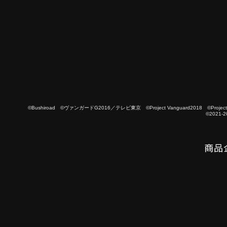
©Bushiroad ©ヴァンガードG2016／テレビ東京 ©Project Vanguard2018 ©Project Vanguard
©2021-2