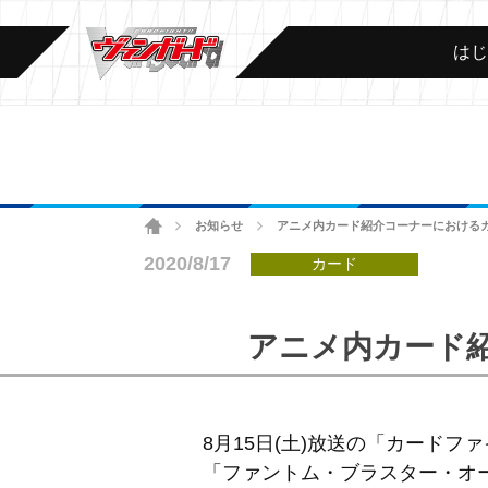
は
ホーム
お知らせ
アニメ内カード紹介コーナーにおける
>
>
2020/8/17
カード
アニメ内カード
8月15日(土)放送の「カードファ
「ファントム・ブラスター・オ