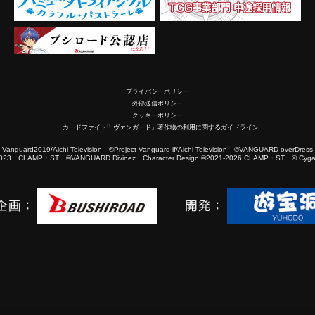
プライバシーポリシー
外部送信ポリシー
クッキーポリシー
「カードファイト!! ヴァンガード」著作物の利用に関するガイドライン
2019/Aichi Television ©Project Vanguard if/Aichi Television ©VANGUARD overDress
023 CLAMP・ST ©VANGUARD Divinez Character Design ©2021-2026 CLAMP・ST © Cygam