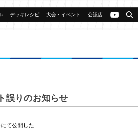
ル
デッキレシピ
大会・イベント
公認店
カード
大会
公認店舗
その他
ヴァンガードch
検索
ト誤りのお知らせ
ナーにて公開した