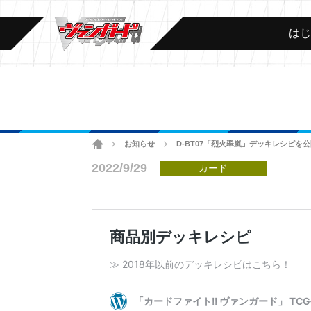
は
ホーム
お知らせ
D-BT07「烈火翠嵐」デッキレシピを
>
>
2022/9/29
カード