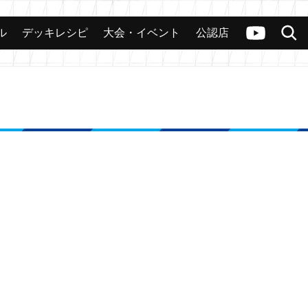
ル
デッキレシピ
大会・イベント
公認店
カード
大会
公認店舗
その他
ヴァンガードch
検索