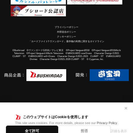
プライバシーポリシー
外部送信ポリシー
クッキーポリシー
「カードファイト!! ヴァンガード」著作物の利用に関するガイドライン
©Bushiroad ©ヴァンガードG2016／テレビ東京 ©Project Vanguard2018 ©Project Vanguard2019/Aichi
Television ©Project Vanguard if/Aichi Television ©VANGUARD overDress Character Design ©2021
CLAMP・ST ©VANGUARD will+Dress Character Design ©2021-2023 CLAMP・ST ©VANGUARD
Divinez Character Design ©2021-2026 CLAMP・ST © Cygames, Inc.
✕
このウェブサイトはCookieを使用します
This site uses cookies. For more details, please see our
Privacy Policy
.
全て許可
拒否
詳細を表示