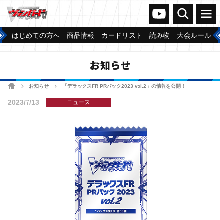
ヴァンガードch
検索
メニュー
はじめての方へ
商品情報
カードリスト
読み物
大会ルール
お知らせ
ホーム
お知らせ
「デラックスFR PRパック2023 vol.2」の情報を公開！
>
>
2023/7/13
ニュース