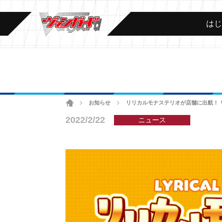
は
ホーム
お知らせ
リリカルモナステリオが店舗に出航！ 
>
>
2022/2/22
ニュース