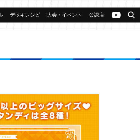
ル
デッキレシピ
大会・イベント
公認店
カード
大会
公認店舗
その他
ヴァンガードch
検索