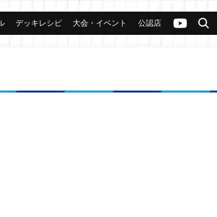
ル
デッキレシピ
大会・イベント
公認店
カード
大会
公認店舗
その他
ヴァンガードch
検索