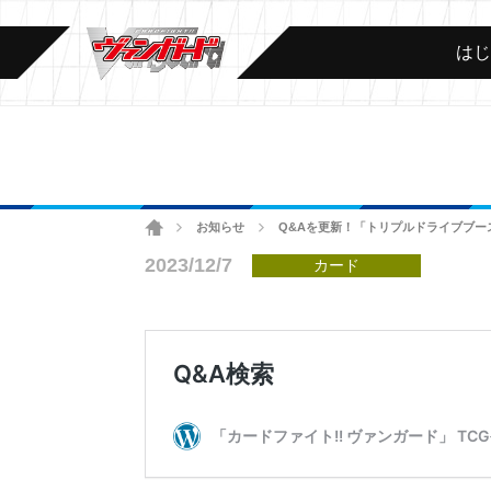
は
ホーム
お知らせ
Q&Aを更新！「トリプルドライブブー
>
>
2023/12/7
カード