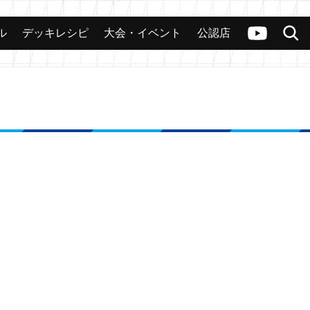
ル
デッキレシピ
大会・イベント
公認店
カード
大会
公認店舗
その他
ヴァンガードch
検索