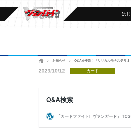
は
ホーム
お知らせ
Q&Aを更新！「リリカルモナステリオ
>
>
2023/10/12
カード