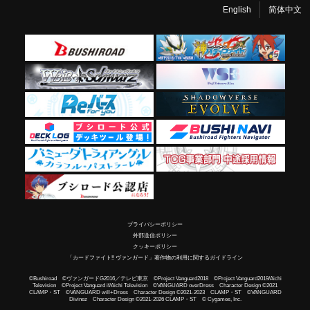
English
简体中文
プライバシーポリシー
外部送信ポリシー
クッキーポリシー
「カードファイト!! ヴァンガード」著作物の利用に関するガイドライン
©Bushiroad ©ヴァンガードG2016／テレビ東京 ©Project Vanguard2018 ©Project Vanguard2019/Aichi
Television ©Project Vanguard if/Aichi Television ©VANGUARD overDress Character Design ©2021
CLAMP・ST ©VANGUARD will+Dress Character Design ©2021-2023 CLAMP・ST ©VANGUARD
Divinez Character Design ©2021-2026 CLAMP・ST © Cygames, Inc.