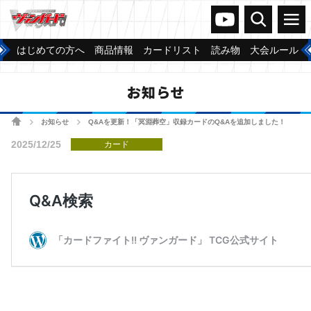
ヴァンガードch
検索
メニュー
はじめての方へ
商品情報
カードリスト
読み物
大会ルール
お知らせ
ホーム
お知らせ
Q&Aを更新！「冥淵葬空」収録カードのQ&Aを追加しました！
>
>
2025/12/25
カード