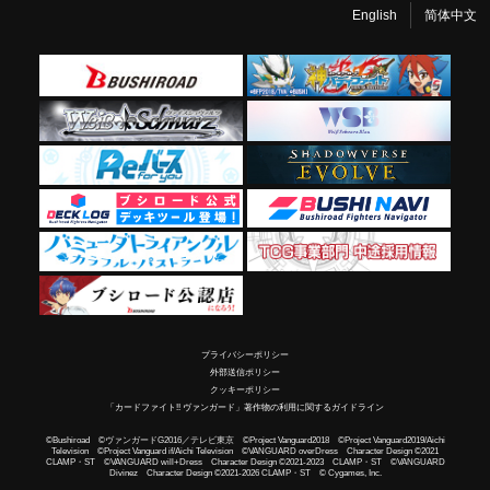
English
简体中文
プライバシーポリシー
外部送信ポリシー
クッキーポリシー
「カードファイト!! ヴァンガード」著作物の利用に関するガイドライン
©Bushiroad ©ヴァンガードG2016／テレビ東京 ©Project Vanguard2018 ©Project Vanguard2019/Aichi
Television ©Project Vanguard if/Aichi Television ©VANGUARD overDress Character Design ©2021
CLAMP・ST ©VANGUARD will+Dress Character Design ©2021-2023 CLAMP・ST ©VANGUARD
Divinez Character Design ©2021-2026 CLAMP・ST © Cygames, Inc.