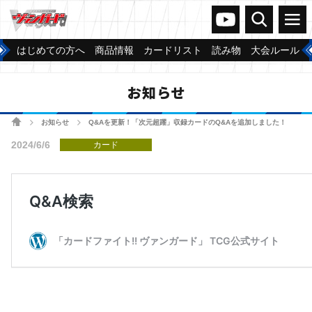
ヴァンガードch
検索
メニュー
はじめての方へ
商品情報
カードリスト
読み物
大会ルール
お知らせ
ホーム
お知らせ
Q&Aを更新！「次元超躍」収録カードのQ&Aを追加しました！
>
>
2024/6/6
カード