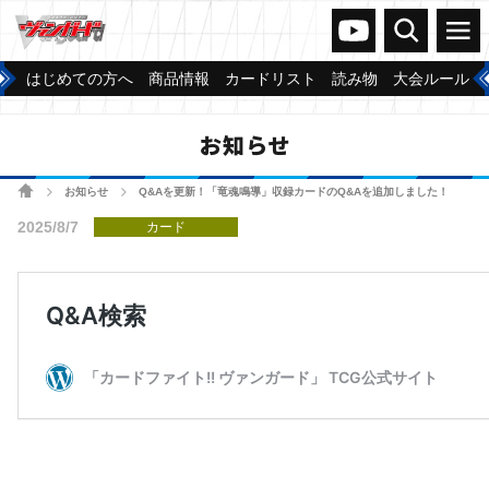
ヴァンガードch
検索
メニュー
はじめての方へ
商品情報
カードリスト
読み物
大会ルール
お知らせ
ホーム
お知らせ
Q&Aを更新！「竜魂鳴導」収録カードのQ&Aを追加しました！
>
>
2025/8/7
カード