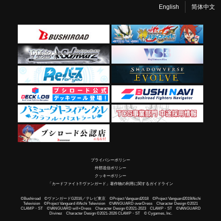
English
简体中文
プライバシーポリシー
外部送信ポリシー
クッキーポリシー
「カードファイト!! ヴァンガード」著作物の利用に関するガイドライン
©Bushiroad ©ヴァンガードG2016／テレビ東京 ©Project Vanguard2018 ©Project Vanguard2019/Aichi
Television ©Project Vanguard if/Aichi Television ©VANGUARD overDress Character Design ©2021
CLAMP・ST ©VANGUARD will+Dress Character Design ©2021-2023 CLAMP・ST ©VANGUARD
Divinez Character Design ©2021-2026 CLAMP・ST © Cygames, Inc.