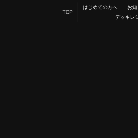
はじめての方へ
お知
TOP
デッキレ