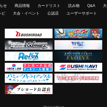
らせ
商品情報
カードリスト
読み物
Q&A
大
シピ
大会・イベント
公認店
ユーザーサポート
プライバシーポリシー