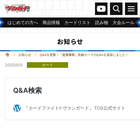
ヴァンガードch
検索
メニュー
はじめての方へ
商品情報
カードリスト
読み物
大会ルール
お知らせ
ホーム
お知らせ
Q&Aを更新！「超勇爆裂」収録カードのQ&Aを追加しました！
>
>
2025/6/5
カード