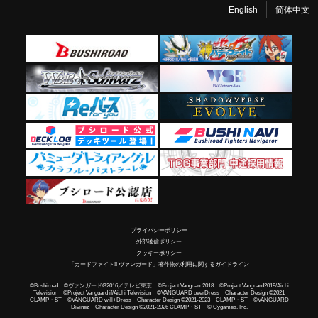
English
简体中文
プライバシーポリシー
外部送信ポリシー
クッキーポリシー
「カードファイト!! ヴァンガード」著作物の利用に関するガイドライン
©Bushiroad ©ヴァンガードG2016／テレビ東京 ©Project Vanguard2018 ©Project Vanguard2019/Aichi
Television ©Project Vanguard if/Aichi Television ©VANGUARD overDress Character Design ©2021
CLAMP・ST ©VANGUARD will+Dress Character Design ©2021-2023 CLAMP・ST ©VANGUARD
Divinez Character Design ©2021-2026 CLAMP・ST © Cygames, Inc.