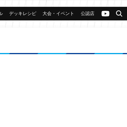
ル
デッキレシピ
大会・イベント
公認店
カード
大会
公認店舗
その他
ヴァンガードch
検索
！