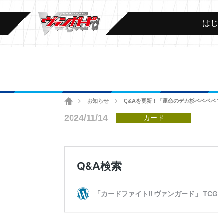
は
ホーム
お知らせ
Q&Aを更新！「運命のデカ杉ベベベベ
>
>
2024/11/14
カード