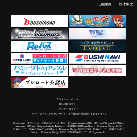
English
简体中文
プライバシーポリシー
外部送信ポリシー
クッキーポリシー
「カードファイト!! ヴァンガード」著作物の利用に関するガイドライン
©Bushiroad ©ヴァンガードG2016／テレビ東京 ©Project Vanguard2018 ©Project Vanguard2019/Aichi
Television ©Project Vanguard if/Aichi Television ©VANGUARD overDress Character Design ©2021
CLAMP・ST ©VANGUARD will+Dress Character Design ©2021-2023 CLAMP・ST ©VANGUARD
Divinez Character Design ©2021-2026 CLAMP・ST © Cygames, Inc.