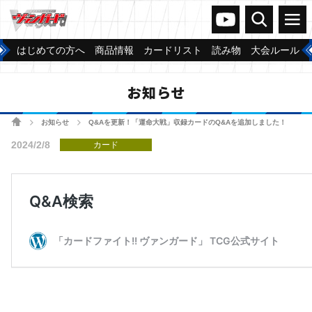
ヴァンガードch
検索
メニュー
はじめての方へ
商品情報
カードリスト
読み物
大会ルール
お知らせ
ホーム
お知らせ
Q&Aを更新！「運命大戦」収録カードのQ&Aを追加しました！
>
>
2024/2/8
カード