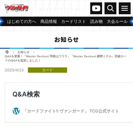
ヴァンガードch
検索
メニュー
はじめての方へ
商品情報
カードリスト
読み物
大会ルール
お知らせ
ホーム
お知らせ
>
>
Q&Aを更新！「Master Deckset 羽根山ウララ」「Master Deckset 廻間ミチル」収録カー
ドのQ&Aを追加しました！
2025/4/10
カード