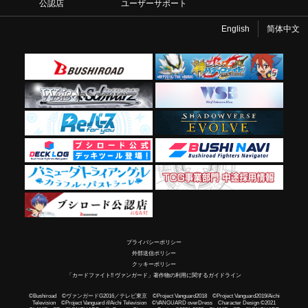
公認店
ユーザーサポート
English
简体中文
プライバシーポリシー
外部送信ポリシー
クッキーポリシー
「カードファイト!! ヴァンガード」著作物の利用に関するガイドライン
©Bushiroad ©ヴァンガードG2016／テレビ東京 ©Project Vanguard2018 ©Project Vanguard2019/Aichi
Television ©Project Vanguard if/Aichi Television ©VANGUARD overDress Character Design ©2021