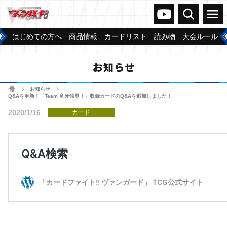
ヴァンガードch
検索
メニュー
はじめての方へ
商品情報
カードリスト
読み物
大会ルール
お知らせ
ホーム
お知らせ
>
>
Q&Aを更新！「Team 竜牙独尊！」収録カードのQ&Aを追加しました！
2020/1/16
カード