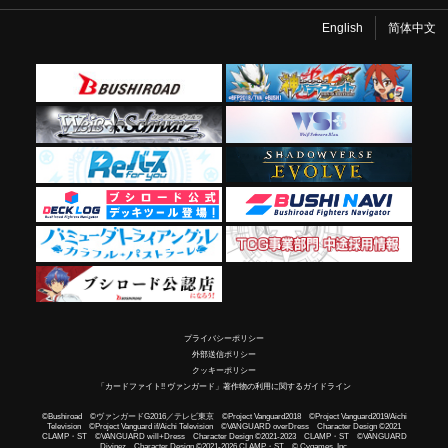
English
简体中文
プライバシーポリシー
外部送信ポリシー
クッキーポリシー
「カードファイト!! ヴァンガード」著作物の利用に関するガイドライン
©Bushiroad ©ヴァンガードG2016／テレビ東京 ©Project Vanguard2018 ©Project Vanguard2019/Aichi
Television ©Project Vanguard if/Aichi Television ©VANGUARD overDress Character Design ©2021
CLAMP・ST ©VANGUARD will+Dress Character Design ©2021-2023 CLAMP・ST ©VANGUARD
Divinez Character Design ©2021-2026 CLAMP・ST © Cygames, Inc.