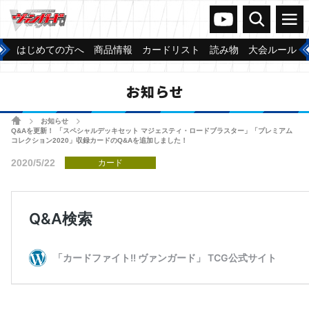
ヴァンガードch
検索
メニュー
はじめての方へ
商品情報
カードリスト
読み物
大会ルール
お知らせ
ホーム
お知らせ
>
>
Q&Aを更新！ 「スペシャルデッキセット マジェスティ・ロードブラスター」「プレミアム
コレクション2020」収録カードのQ&Aを追加しました！
2020/5/22
カード