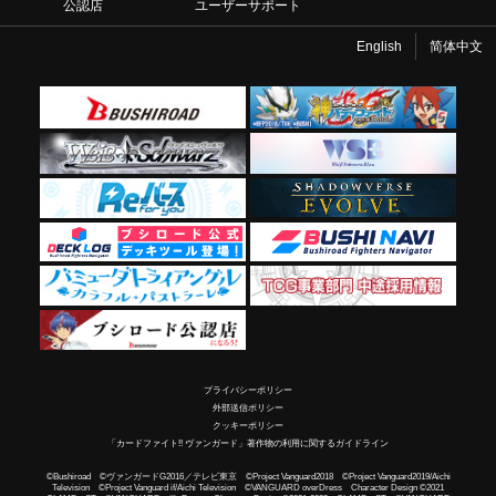
公認店
ユーザーサポート
English
简体中文
プライバシーポリシー
外部送信ポリシー
クッキーポリシー
「カードファイト!! ヴァンガード」著作物の利用に関するガイドライン
©Bushiroad ©ヴァンガードG2016／テレビ東京 ©Project Vanguard2018 ©Project Vanguard2019/Aichi
Television ©Project Vanguard if/Aichi Television ©VANGUARD overDress Character Design ©2021