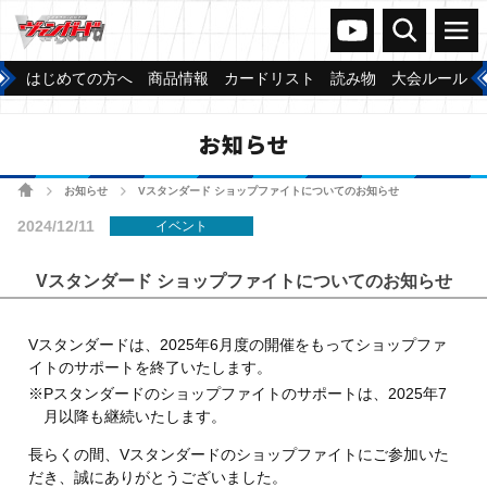
ヴァンガードch
検索
メニュー
はじめての方へ
商品情報
カードリスト
読み物
大会ルール
お知らせ
ホーム
お知らせ
Vスタンダード ショップファイトについてのお知らせ
>
>
2024/12/11
イベント
Vスタンダード ショップファイトについてのお知らせ
Vスタンダードは、2025年6月度の開催をもってショップファ
イトのサポートを終了いたします。
※Pスタンダードのショップファイトのサポートは、2025年7
月以降も継続いたします。
長らくの間、Vスタンダードのショップファイトにご参加いた
だき、誠にありがとうございました。