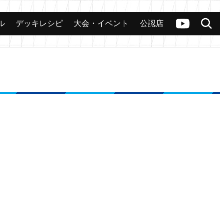
ル
デッキレシピ
大会・イベント
公認店
カード
大会
公認店舗
その他
ヴァンガードch
検索