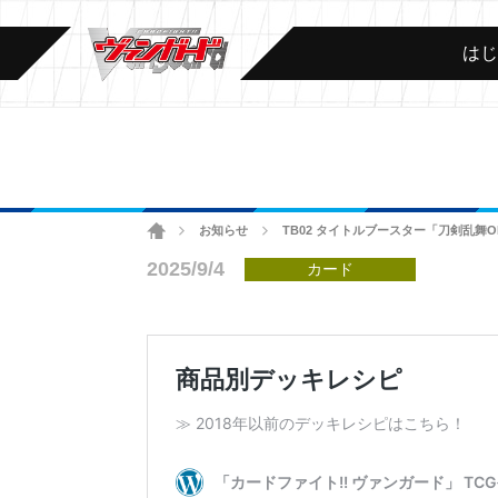
は
ホーム
お知らせ
TB02 タイトルブースター「刀剣乱舞ON
>
>
2025/9/4
カード