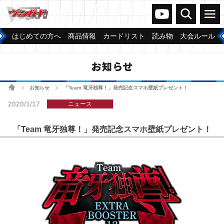
ヴァンガードch
検索
メニュー
はじめての方へ
商品情報
カードリスト
読み物
大会ルール
お知らせ
ホーム
お知らせ
「Team 竜牙独尊！」発売記念スマホ壁紙プレゼント！
>
>
2020/1/17
ニュース
「Team 竜牙独尊！」発売記念スマホ壁紙プレゼント！