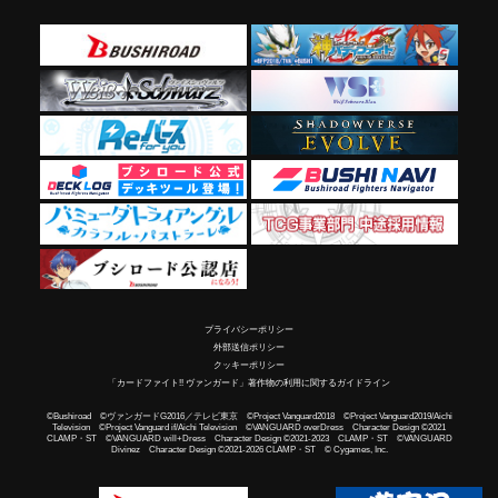
プライバシーポリシー
外部送信ポリシー
クッキーポリシー
「カードファイト!! ヴァンガード」著作物の利用に関するガイドライン
©Bushiroad ©ヴァンガードG2016／テレビ東京 ©Project Vanguard2018 ©Project Vanguard2019/Aichi
Television ©Project Vanguard if/Aichi Television ©VANGUARD overDress Character Design ©2021
CLAMP・ST ©VANGUARD will+Dress Character Design ©2021-2023 CLAMP・ST ©VANGUARD
Divinez Character Design ©2021-2026 CLAMP・ST © Cygames, Inc.