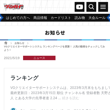
ヴァンガードch
検索
メニュー
はじめての方へ
商品情報
カードリスト
読み物
大会ルール
お知らせ
ホーム
お知らせ
>
>
VGクリエイターサポートシステム ランキングページを更新！ 人気の動画をチェックしてみ
よう！
2021/5/19
ニュース