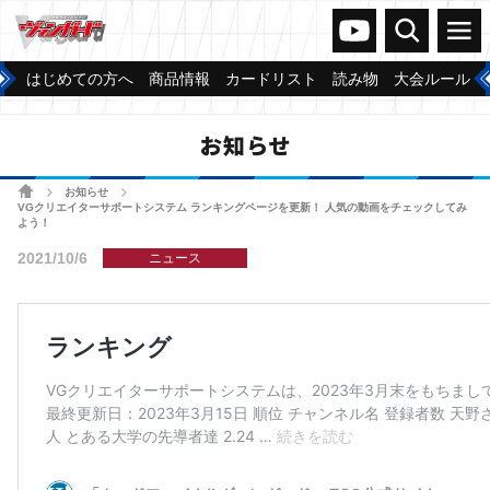
ヴァンガードch
検索
メニュー
はじめての方へ
商品情報
カードリスト
読み物
大会ルール
お知らせ
ホーム
お知らせ
>
>
VGクリエイターサポートシステム ランキングページを更新！ 人気の動画をチェックしてみ
よう！
2021/10/6
ニュース