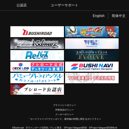
公認店
ユーザーサポート
English
简体中文
プライバシーポリシー
外部送信ポリシー
クッキーポリシー
「カードファイト!! ヴァンガード」著作物の利用に関するガイドライン
©Bushiroad ©ヴァンガードG2016／テレビ東京 ©Project Vanguard2018 ©Project Vanguard2019/Aichi