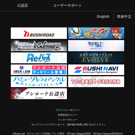
公認店
ユーザーサポート
English
简体中文
プライバシーポリシー
外部送信ポリシー
クッキーポリシー
「カードファイト!! ヴァンガード」著作物の利用に関するガイドライン
©Bushiroad ©ヴァンガードG2016／テレビ東京 ©Project Vanguard2018 ©Project Vanguard2019/Aichi