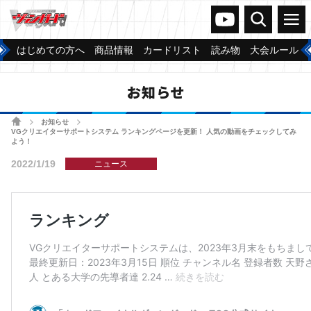
ヴァンガードch
検索
メニュー
はじめての方へ
商品情報
カードリスト
読み物
大会ルール
お知らせ
ホーム
お知らせ
>
>
VGクリエイターサポートシステム ランキングページを更新！ 人気の動画をチェックしてみ
よう！
2022/1/19
ニュース