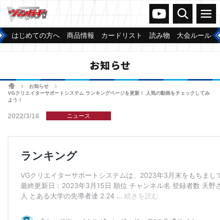
ヴァンガードch
検索
メニュー
はじめての方へ
商品情報
カードリスト
読み物
大会ルール
お知らせ
ホーム
お知らせ
>
>
VGクリエイターサポートシステム ランキングページを更新！ 人気の動画をチェックしてみ
よう！
2022/3/16
ニュース