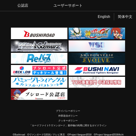
公認店
ユーザーサポート
English
简体中文
プライバシーポリシー
外部送信ポリシー
クッキーポリシー
「カードファイト!! ヴァンガード」著作物の利用に関するガイドライン
©Bushiroad ©ヴァンガードG2016／テレビ東京 ©Project Vanguard2018 ©Project Vanguard2019/Aichi