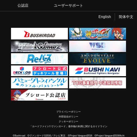
公認店
ユーザーサポート
English
简体中文
プライバシーポリシー
外部送信ポリシー
クッキーポリシー
「カードファイト!! ヴァンガード」著作物の利用に関するガイドライン
©Bushiroad ©ヴァンガードG2016／テレビ東京 ©Project Vanguard2018 ©Project Vanguard2019/Aichi