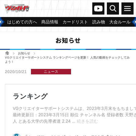
ヴァンガードch
検索
メニュー
はじめての方へ
商品情報
カードリスト
読み物
大会ルール
お知らせ
ホーム
お知らせ
>
>
VGクリエイターサポートシステム ランキングページを更新！ 人気の動画をチェックしてみ
よう！
2020/10/21
ニュース